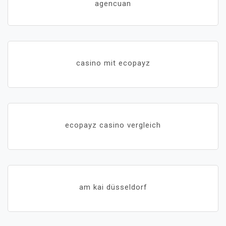
agencuan
casino mit ecopayz
ecopayz casino vergleich
am kai düsseldorf