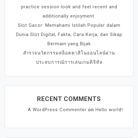
practice session look and feel recent and
additionally enjoyment.
Slot Gacor: Memahami Istilah Populer dalam
Dunia Slot Digital, Fakta, Cara Kerja, dan Sikap
Bermain yang Bijak
สำรวจนวัตกรรมสล็อตคาสิโนออนไลน์ผ่าน
ประสบการณ์การเล่นเกมดิจิทัล
RECENT COMMENTS
A WordPress Commenter
on
Hello world!