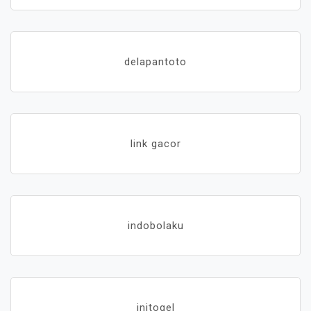
delapantoto
link gacor
indobolaku
initogel