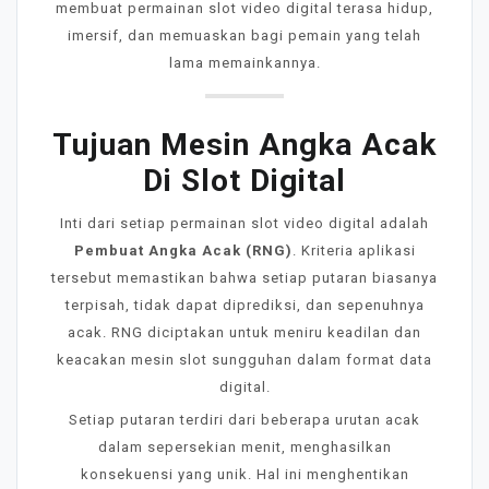
membuat permainan slot video digital terasa hidup,
imersif, dan memuaskan bagi pemain yang telah
lama memainkannya.
Tujuan Mesin Angka Acak
Di Slot Digital
Inti dari setiap permainan slot video digital adalah
Pembuat Angka Acak (RNG)
. Kriteria aplikasi
tersebut memastikan bahwa setiap putaran biasanya
terpisah, tidak dapat diprediksi, dan sepenuhnya
acak. RNG diciptakan untuk meniru keadilan dan
keacakan mesin slot sungguhan dalam format data
digital.
Setiap putaran terdiri dari beberapa urutan acak
dalam sepersekian menit, menghasilkan
konsekuensi yang unik. Hal ini menghentikan