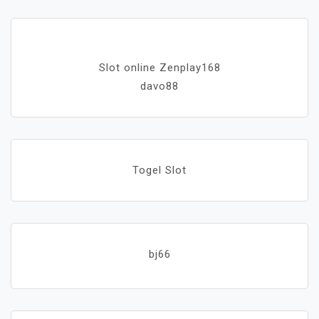
Slot online Zenplay168
davo88
Togel Slot
bj66