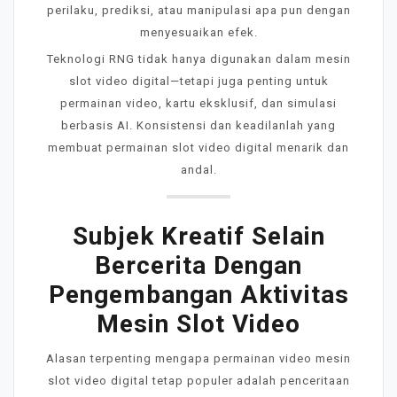
perilaku, prediksi, atau manipulasi apa pun dengan
menyesuaikan efek.
Teknologi RNG tidak hanya digunakan dalam mesin
slot video digital—tetapi juga penting untuk
permainan video, kartu eksklusif, dan simulasi
berbasis AI. Konsistensi dan keadilanlah yang
membuat permainan slot video digital menarik dan
andal.
Subjek Kreatif Selain
Bercerita Dengan
Pengembangan Aktivitas
Mesin Slot Video
Alasan terpenting mengapa permainan video mesin
slot video digital tetap populer adalah penceritaan