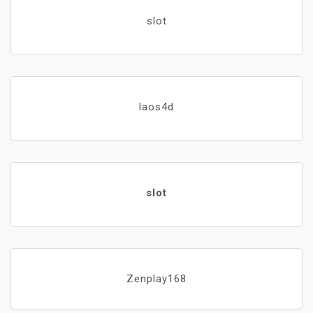
slot
laos4d
slot
Zenplay168