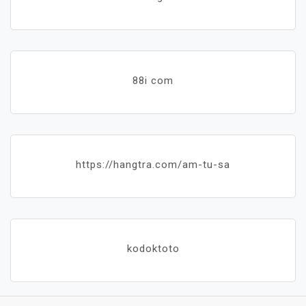
88i com
https://hangtra.com/am-tu-sa
kodoktoto