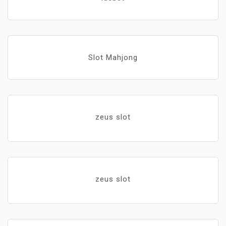
Slot Mahjong
zeus slot
zeus slot