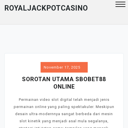
Skip
ROYALJACKPOTCASINO
to
content
Close
Menu
November 17, 2025
SOROTAN UTAMA SBOBET88
ONLINE
Permainan video slot digital telah menjadi jenis
permainan online yang paling spektakuler. Meskipun
desain ultra-modernnya sangat berbeda dari mesin
slot kinetik yang menjadi asal mula segalanya,