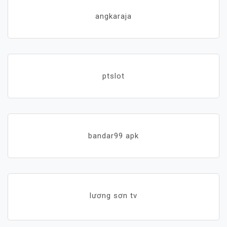
angkaraja
ptslot
bandar99 apk
lương sơn tv