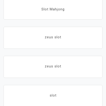
Slot Mahjong
zeus slot
zeus slot
slot