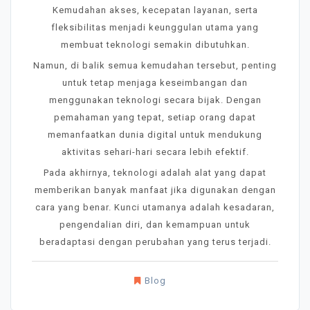
Kemudahan akses, kecepatan layanan, serta
fleksibilitas menjadi keunggulan utama yang
membuat teknologi semakin dibutuhkan.
Namun, di balik semua kemudahan tersebut, penting
untuk tetap menjaga keseimbangan dan
menggunakan teknologi secara bijak. Dengan
pemahaman yang tepat, setiap orang dapat
memanfaatkan dunia digital untuk mendukung
aktivitas sehari-hari secara lebih efektif.
Pada akhirnya, teknologi adalah alat yang dapat
memberikan banyak manfaat jika digunakan dengan
cara yang benar. Kunci utamanya adalah kesadaran,
pengendalian diri, dan kemampuan untuk
beradaptasi dengan perubahan yang terus terjadi.
Blog