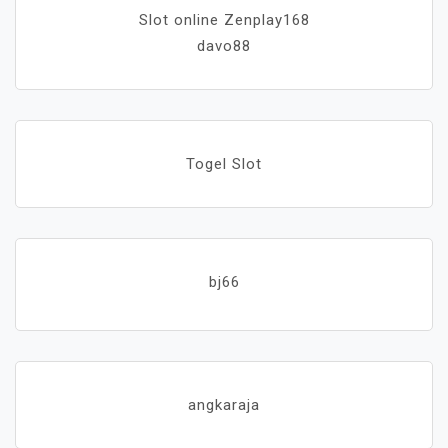
Slot online Zenplay168
davo88
Togel Slot
bj66
angkaraja