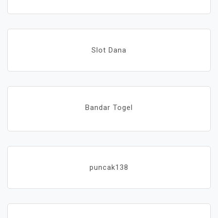
Slot Dana
Bandar Togel
puncak138