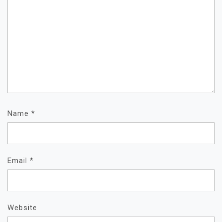
Name
*
Email
*
Website