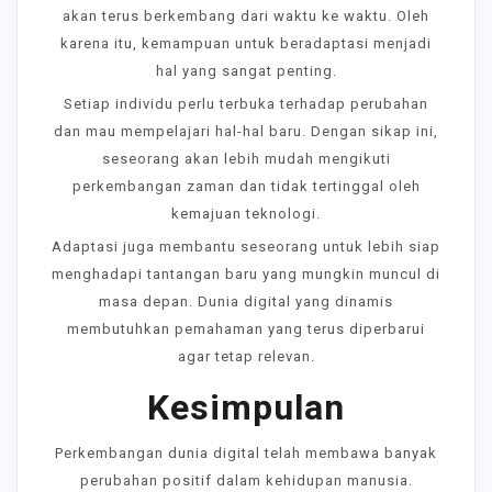
akan terus berkembang dari waktu ke waktu. Oleh
karena itu, kemampuan untuk beradaptasi menjadi
hal yang sangat penting.
Setiap individu perlu terbuka terhadap perubahan
dan mau mempelajari hal-hal baru. Dengan sikap ini,
seseorang akan lebih mudah mengikuti
perkembangan zaman dan tidak tertinggal oleh
kemajuan teknologi.
Adaptasi juga membantu seseorang untuk lebih siap
menghadapi tantangan baru yang mungkin muncul di
masa depan. Dunia digital yang dinamis
membutuhkan pemahaman yang terus diperbarui
agar tetap relevan.
Kesimpulan
Perkembangan dunia digital telah membawa banyak
perubahan positif dalam kehidupan manusia.