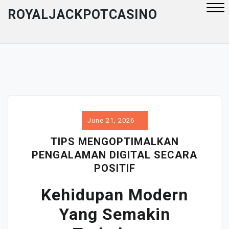
Skip
ROYALJACKPOTCASINO
to
content
Close
Menu
June 21, 2026
TIPS MENGOPTIMALKAN
PENGALAMAN DIGITAL SECARA
POSITIF
Kehidupan Modern
Yang Semakin