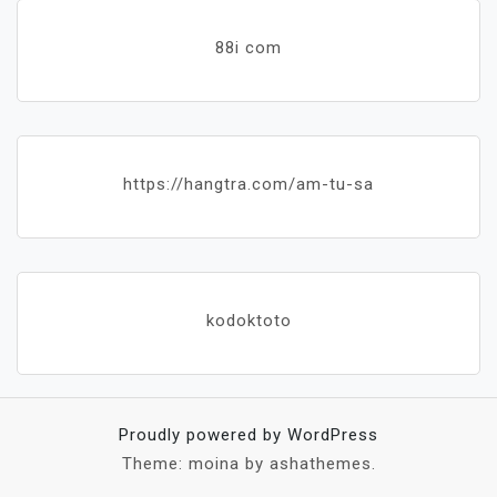
88i com
https://hangtra.com/am-tu-sa
kodoktoto
Proudly powered by WordPress
Theme: moina by ashathemes.