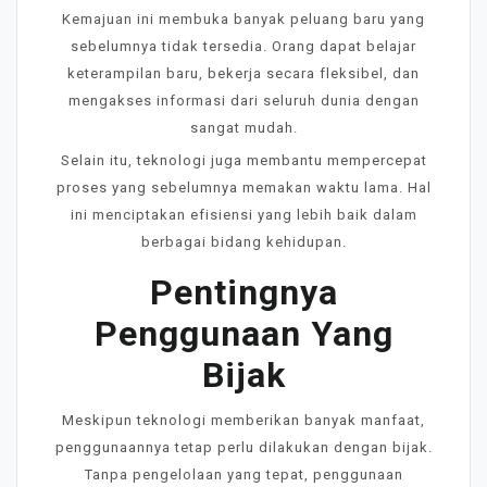
Kemajuan ini membuka banyak peluang baru yang
sebelumnya tidak tersedia. Orang dapat belajar
keterampilan baru, bekerja secara fleksibel, dan
mengakses informasi dari seluruh dunia dengan
sangat mudah.
Selain itu, teknologi juga membantu mempercepat
proses yang sebelumnya memakan waktu lama. Hal
ini menciptakan efisiensi yang lebih baik dalam
berbagai bidang kehidupan.
Pentingnya
Penggunaan Yang
Bijak
Meskipun teknologi memberikan banyak manfaat,
penggunaannya tetap perlu dilakukan dengan bijak.
Tanpa pengelolaan yang tepat, penggunaan