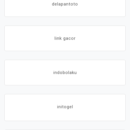
delapantoto
link gacor
indobolaku
initogel