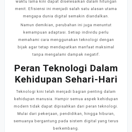
waktu lama kini dapat diselesaikan dalam hitungan
menit. Efisiensi ini menjadi salah satu alasan utama
mengapa dunia digital semakin diandalkan.
Namun demikian, perubahan ini juga menuntut
kemampuan adaptasi. Setiap individu perlu
memahami cara menggunakan teknologi dengan
bijak agar tetap mendapatkan manfaat maksimal
tanpa mengalami dampak negatif.
Peran Teknologi Dalam
Kehidupan Sehari-Hari
Teknologi kini telah menjadi bagian penting dalam
kehidupan manusia. Hampir semua aspek kehidupan
modern tidak dapat dipisahkan dari peran teknologi.
Mulai dari pekerjaan, pendidikan, hingga hiburan,
semuanya bergantung pada sistem digital yang terus
berkembang.