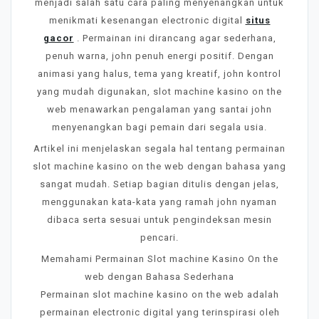
menjadi salah satu cara paling menyenangkan untuk
menikmati kesenangan electronic digital
situs
gacor
. Permainan ini dirancang agar sederhana,
penuh warna, john penuh energi positif. Dengan
animasi yang halus, tema yang kreatif, john kontrol
yang mudah digunakan, slot machine kasino on the
web menawarkan pengalaman yang santai john
menyenangkan bagi pemain dari segala usia.
Artikel ini menjelaskan segala hal tentang permainan
slot machine kasino on the web dengan bahasa yang
sangat mudah. Setiap bagian ditulis dengan jelas,
menggunakan kata-kata yang ramah john nyaman
dibaca serta sesuai untuk pengindeksan mesin
pencari.
Memahami Permainan Slot machine Kasino On the
web dengan Bahasa Sederhana
Permainan slot machine kasino on the web adalah
permainan electronic digital yang terinspirasi oleh