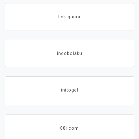
link gacor
indobolaku
initogel
88i com