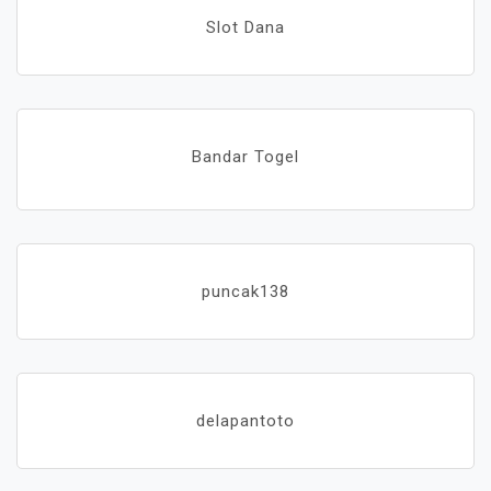
Slot Dana
Bandar Togel
puncak138
delapantoto