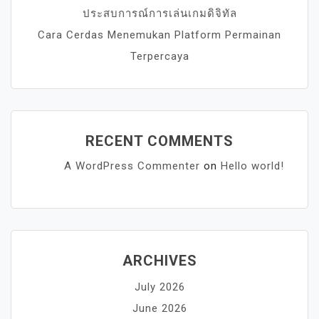
ประสบการณ์การเล่นเกมดิจิทัล
Cara Cerdas Menemukan Platform Permainan
Terpercaya
RECENT COMMENTS
A WordPress Commenter
on
Hello world!
ARCHIVES
July 2026
June 2026