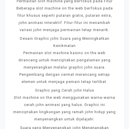
Permainan Slot machine yang Berfokus pada Fitur
Beberapa slot machine on the web berfokus pada
fitur khusus seperti putaran gratis, putaran extra,
john animasi interaktif. Fitur-fitur ini menambah
variasi john menjaga permainan tetap menarik.
Desain Graphic john Suara yang Meningkatkan
Kenikmatan
Permainan slot machine kasino on the web
dirancang untuk menciptakan pengalaman yang
menyenangkan melalui graphic john suara.
Pengembang dengan cermat merancang setiap
elemen untuk menjaga pemain tetap terlibat.
Graphic yang Cerah john Halus
Slot machine on the web menggunakan warna-warna
cerah john animasi yang halus. Graphic ini
menciptakan lingkungan yang ramah john hidup yang
menyenangkan untuk dijelajahi.
Suara yang Menyenangkan john Menenangkan