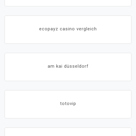
ecopayz casino vergleich
am kai düsseldorf
totovip