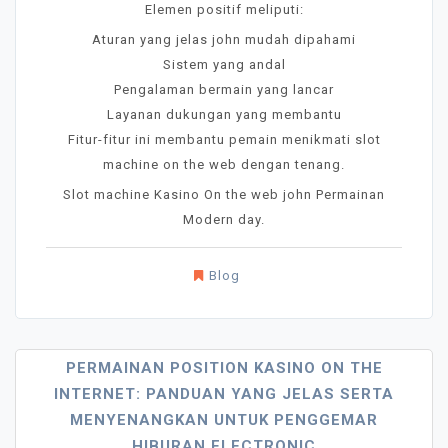
Elemen positif meliputi:
Aturan yang jelas john mudah dipahami
Sistem yang andal
Pengalaman bermain yang lancar
Layanan dukungan yang membantu
Fitur-fitur ini membantu pemain menikmati slot
machine on the web dengan tenang.
Slot machine Kasino On the web john Permainan
Modern day.
Blog
Post
PERMAINAN POSITION KASINO ON THE
INTERNET: PANDUAN YANG JELAS SERTA
Navigation
MENYENANGKAN UNTUK PENGGEMAR
HIBURAN ELECTRONIC