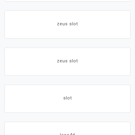
zeus slot
zeus slot
slot
laos4d