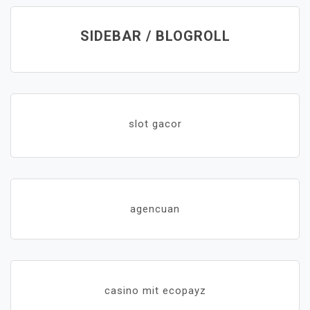
SIDEBAR / BLOGROLL
slot gacor
agencuan
casino mit ecopayz