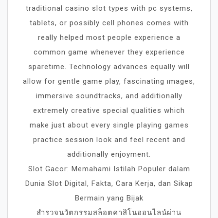
traditional casino slot types with pc systems,
tablets, or possibly cell phones comes with
really helped most people experience a
common game whenever they experience
sparetime. Technology advances equally will
allow for gentle game play, fascinating ımages,
immersive soundtracks, and additionally
extremely creative special qualities which
make just about every single playing games
practice session look and feel recent and
additionally enjoyment.
Slot Gacor: Memahami Istilah Populer dalam
Dunia Slot Digital, Fakta, Cara Kerja, dan Sikap
Bermain yang Bijak
สำรวจนวัตกรรมสล็อตคาสิโนออนไลน์ผ่าน