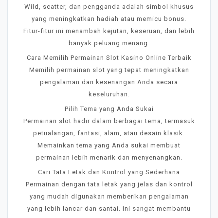
Wild, scatter, dan pengganda adalah simbol khusus
yang meningkatkan hadiah atau memicu bonus.
Fitur-fitur ini menambah kejutan, keseruan, dan lebih
banyak peluang menang.
Cara Memilih Permainan Slot Kasino Online Terbaik
Memilih permainan slot yang tepat meningkatkan
pengalaman dan kesenangan Anda secara
keseluruhan.
Pilih Tema yang Anda Sukai
Permainan slot hadir dalam berbagai tema, termasuk
petualangan, fantasi, alam, atau desain klasik.
Memainkan tema yang Anda sukai membuat
permainan lebih menarik dan menyenangkan.
Cari Tata Letak dan Kontrol yang Sederhana
Permainan dengan tata letak yang jelas dan kontrol
yang mudah digunakan memberikan pengalaman
yang lebih lancar dan santai. Ini sangat membantu