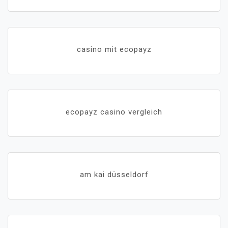
casino mit ecopayz
ecopayz casino vergleich
am kai düsseldorf