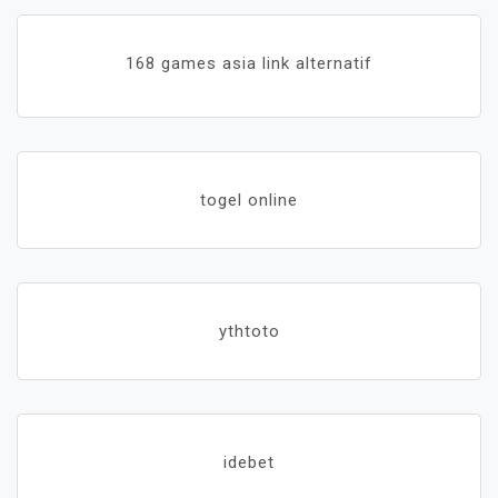
168 games asia link alternatif
togel online
ythtoto
idebet