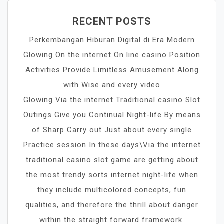
RECENT POSTS
Perkembangan Hiburan Digital di Era Modern
Glowing On the internet On line casino Position
Activities Provide Limitless Amusement Along
with Wise and every video
Glowing Via the internet Traditional casino Slot
Outings Give you Continual Night-life By means
of Sharp Carry out Just about every single
Practice session In these days\Via the internet
traditional casino slot game are getting about
the most trendy sorts internet night-life when
they include multicolored concepts, fun
qualities, and therefore the thrill about danger
within the straight forward framework.