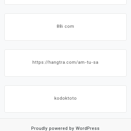
88i com
https://hangtra.com/am-tu-sa
kodoktoto
Proudly powered by WordPress