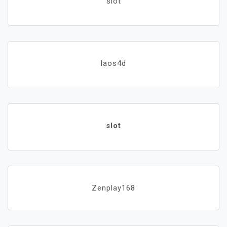
slot
laos4d
slot
Zenplay168