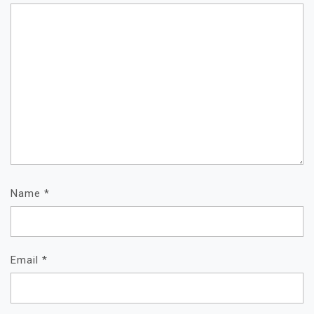
Name
*
Email
*