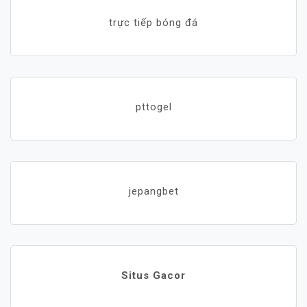
trực tiếp bóng đá
pttogel
jepangbet
Situs Gacor