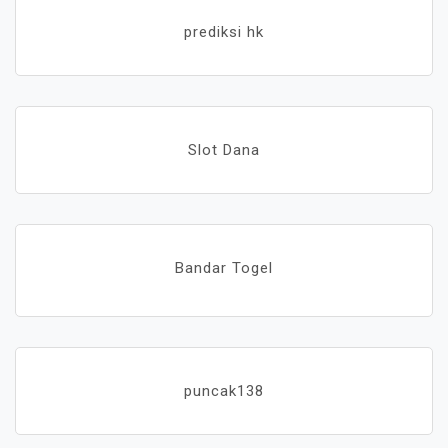
prediksi hk
Slot Dana
Bandar Togel
puncak138