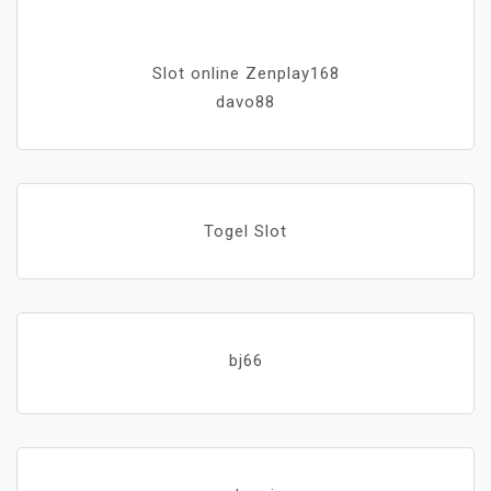
Slot online Zenplay168
davo88
Togel Slot
bj66