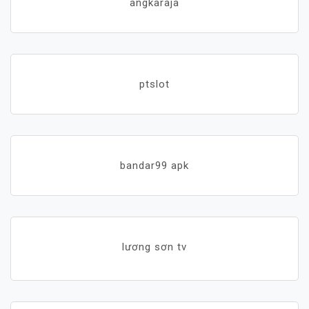
angkaraja
ptslot
bandar99 apk
lương sơn tv