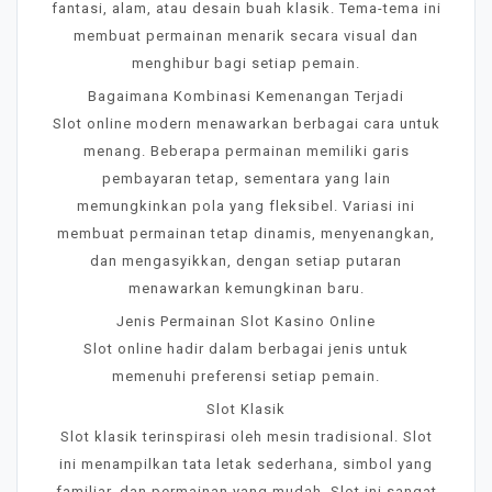
fantasi, alam, atau desain buah klasik. Tema-tema ini
membuat permainan menarik secara visual dan
menghibur bagi setiap pemain.
Bagaimana Kombinasi Kemenangan Terjadi
Slot online modern menawarkan berbagai cara untuk
menang. Beberapa permainan memiliki garis
pembayaran tetap, sementara yang lain
memungkinkan pola yang fleksibel. Variasi ini
membuat permainan tetap dinamis, menyenangkan,
dan mengasyikkan, dengan setiap putaran
menawarkan kemungkinan baru.
Jenis Permainan Slot Kasino Online
Slot online hadir dalam berbagai jenis untuk
memenuhi preferensi setiap pemain.
Slot Klasik
Slot klasik terinspirasi oleh mesin tradisional. Slot
ini menampilkan tata letak sederhana, simbol yang
familiar, dan permainan yang mudah. Slot ini sangat