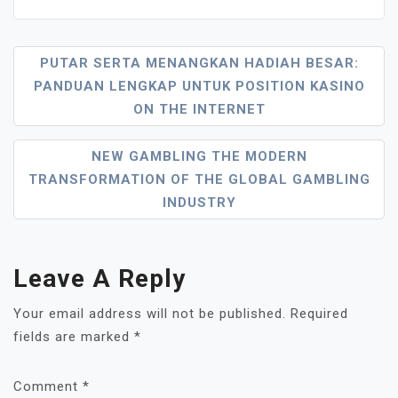
Post
PUTAR SERTA MENANGKAN HADIAH BESAR:
PANDUAN LENGKAP UNTUK POSITION KASINO
Navigation
ON THE INTERNET
NEW GAMBLING THE MODERN
TRANSFORMATION OF THE GLOBAL GAMBLING
INDUSTRY
Leave A Reply
Your email address will not be published.
Required
fields are marked
*
Comment
*